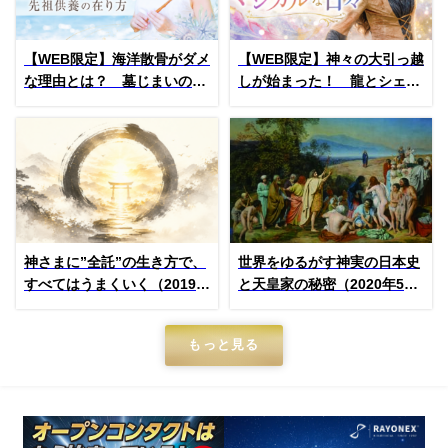
【WEB限定】海洋散骨がダメ
【WEB限定】神々の大引っ越
な理由とは？ 墓じまいの前
しが始まった！ 龍とシェイ
に考えてほしい先祖供養の在
リーのマジカルな日々
り方
(Vol.11)
神さまに”全託”の生き方で、
世界をゆるがす神実の日本史
すべてはうまくいく（2019年
と天皇家の秘密（2020年5月
2月号）
号）
もっと見る