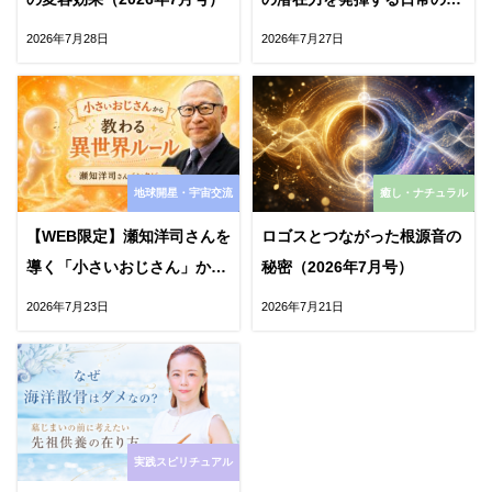
ャーマン技法とエンパス診断
2026年7月28日
2026年7月27日
地球開星・宇宙交流
癒し・ナチュラル
【WEB限定】瀬知洋司さんを
ロゴスとつながった根源音の
導く「小さいおじさん」から
秘密（2026年7月号）
教わる異世界の“消滅”ルール
2026年7月23日
2026年7月21日
実践スピリチュアル