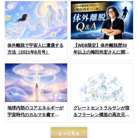
体外離脱で宇宙人に遭遇する
【WEB限定】体外離脱歴30
方法（2021年8月号）
年以上の梅田尚宏さんに聞
く！ どんな宇宙存在と出会え
る？ アンドロメダ星人からの
衝撃のメッセージとは？
地球内部のコアエネルギーが
グレートセントラルサンが宿
宇宙時代のカルマを癒す
るフラーレン構造の高次元エ
（2025年4月号）
ネルギー循環（2019年11月
号）
もっと見る