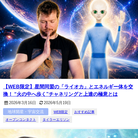
【WEB限定】星間同盟の「ライオカ」とエネルギー体を交
換！ “火の中へ歩く”チャネリングと上達の極意とは
2026年3月16日
2026年5月19日
地球開星・宇宙交流
WEB限定
おすすめ記事
オープンコンタクト
タイラーエリソン