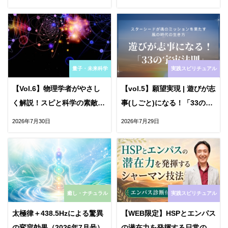
量子・未来科学
実践スピリチュアル
【Vol.6】物理学者がやさし
【vol.5】願望実現 | 遊びが志
く解説！スピと科学の素敵な
事(しごと)になる！「33の宇
関係
宙法則」
2026年7月30日
2026年7月29日
癒し・ナチュラル
実践スピリチュアル
太極律＋438.5Hzによる驚異
【WEB限定】HSPとエンパス
の変容効果（2026年7月号）
の潜在力を発揮する日常のシ