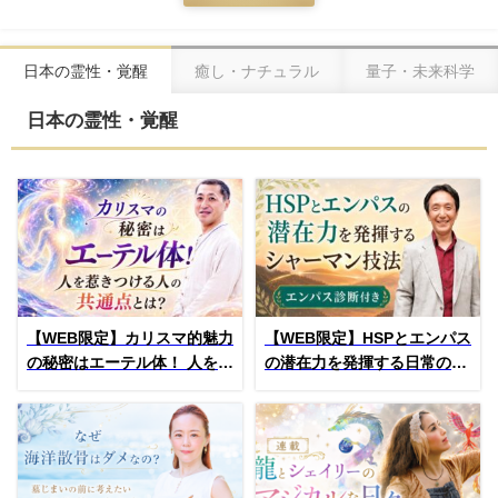
日本の霊性・覚醒
癒し・ナチュラル
量子・未来科学
日本の霊性・覚醒
【WEB限定】カリスマ的魅力
【WEB限定】HSPとエンパス
の秘密はエーテル体！ 人を惹
の潜在力を発揮する日常のシ
きつける人の共通点とは？
ャーマン技法とエンパス診断