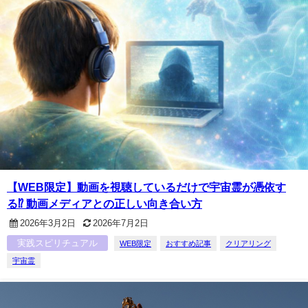
【WEB限定】動画を視聴しているだけで宇宙霊が憑依す
る⁉ 動画メディアとの正しい向き合い方
2026年3月2日
2026年7月2日
実践スピリチュアル
WEB限定
おすすめ記事
クリアリング
宇宙霊