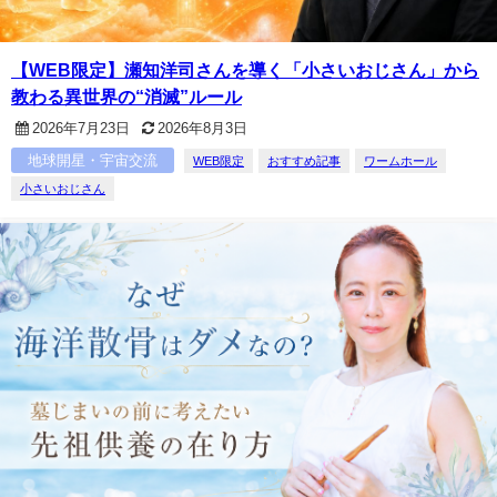
【WEB限定】瀬知洋司さんを導く「小さいおじさん」から
教わる異世界の“消滅”ルール
2026年7月23日
2026年8月3日
地球開星・宇宙交流
WEB限定
おすすめ記事
ワームホール
小さいおじさん