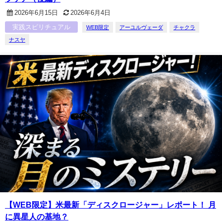
2026年6月15日
2026年6月4日
実践スピリチュアル
WEB限定
アーユルヴェーダ
チャクラ
ナスヤ
【WEB限定】米最新「ディスクロージャー」レポート！ 月
に異星人の基地？