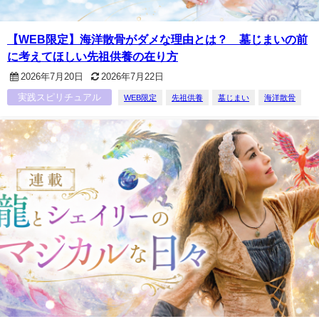
【WEB限定】海洋散骨がダメな理由とは？ 墓じまいの前
に考えてほしい先祖供養の在り方
2026年7月20日
2026年7月22日
実践スピリチュアル
WEB限定
先祖供養
墓じまい
海洋散骨