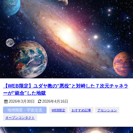
【WEB限定】ユダヤ教の“悪役”と対峙した７次元チャネラ
ーが“統合”した地獄
2026年3月30日
2026年4月16日
地球開星・宇宙交流
WEB限定
おすすめ記事
アセンション
オープンコンタクト