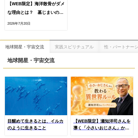
【WEB限定】海洋散骨がダメ
な理由とは？ 墓じまいの前
に考えてほしい先祖供養の在
2026年7月20日
り方
地球開星・宇宙交流
実践スピリチュアル
性・パートナー
地球開星・宇宙交流
目醒めて生きるとは、イルカ
【WEB限定】瀬知洋司さんを
のように生きること
導く「小さいおじさん」から
教わる異世界の“消滅”ルール