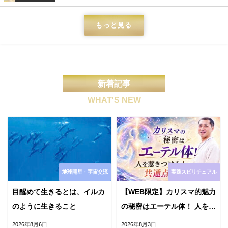
もっと見る
新着記事
WHAT'S NEW
地球開星・宇宙交流
実践スピリチュアル
目醒めて生きるとは、イルカ
【WEB限定】カリスマ的魅力
のように生きること
の秘密はエーテル体！ 人を惹
きつける人の共通点とは？
2026年8月6日
2026年8月3日