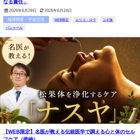
なる責任」
2026年6月29日
2026年6月24日
地球開星・宇宙交流
WEB限定
エリコ・ロウ
コギ族
バシャール
【WEB限定】名医が教える伝統医学で調える心と体のセル
フケア（後編）