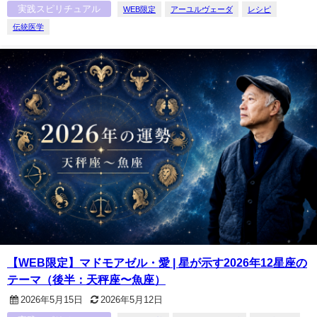
実践スピリチュアル
WEB限定
アーユルヴェーダ
レシピ
伝統医学
【WEB限定】マドモアゼル・愛 | 星が示す2026年12星座の
テーマ（後半：天秤座〜魚座）
2026年5月15日
2026年5月12日