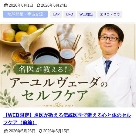
2026年6月1日
2026年6月24日
地球開星・宇宙交流
UAP
UFO
WEB限定
エリコ・ロウ
【WEB限定】名医が教える伝統医学で調える心と体のセル
フケア（前編）
2026年5月25日
2026年5月15日