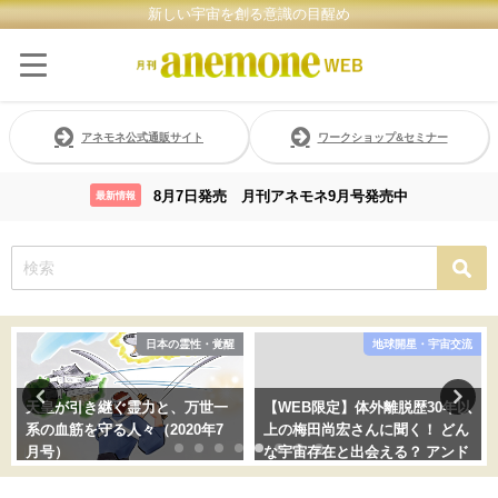
新しい宇宙を創る意識の目醒め
アネモネ公式通販サイト
ワークショップ&セミナー
8月7日発売 月刊アネモネ9月号発売中
最新情報
日本の霊性・覚醒
地球開星・宇宙交流
天皇が引き継ぐ霊力と、万世一
【WEB限定】体外離脱歴30年以
系の血筋を守る人々（2020年7
上の梅田尚宏さんに聞く！ どん
月号）
な宇宙存在と出会える？ アンド
ロメダ星人からの衝撃のメッセ
2025年10月31日
ージとは？