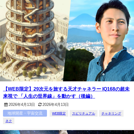
【WEB限定】29次元を旅する天才チャネラー IQ168の超未
来視で 「人生の世界線」を動かす（後編）
2026年4月13日
2026年4月13日
地球開星・宇宙交流
WEB限定
スピリチュアル
チャネリング
ネク