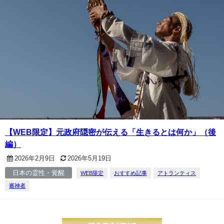
【WEB限定】元政府隠密が伝える「生きるとは何か」（後
編）
2026年2月9日
2026年5月19日
日本の霊性・覚醒
WEB限定
おすすめ記事
アトランティス
審神者