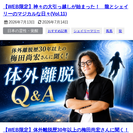
【WEB限定】神々の大引っ越しが始まった！ 龍とシェイ
リーのマジカルな日々(Vol.11)
2026年7月13日
2026年7月14日
日本の霊性・覚醒
おすすめ記事
シェイリーマリー
鳳凰
龍
【WEB限定】体外離脱歴30年以上の梅田尚宏さんに聞く！