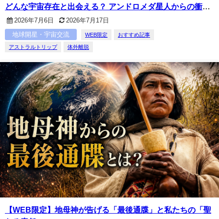
どんな宇宙存在と出会える？ アンドロメダ星人からの衝撃
のメッセージとは？
2026年7月6日
2026年7月17日
地球開星・宇宙交流
WEB限定
おすすめ記事
アストラルトリップ
体外離脱
【WEB限定】地母神が告げる「最後通牒」と私たちの「聖